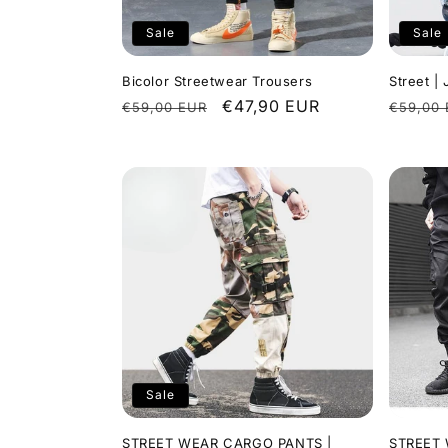
Sale
Sale
Bicolor Streetwear Trousers
Street 
Regular
Sale
€47,90 EUR
Regula
€59,00 EUR
€59,00
price
price
price
Sale
STREET WEAR CARGO PANTS |
STREET 