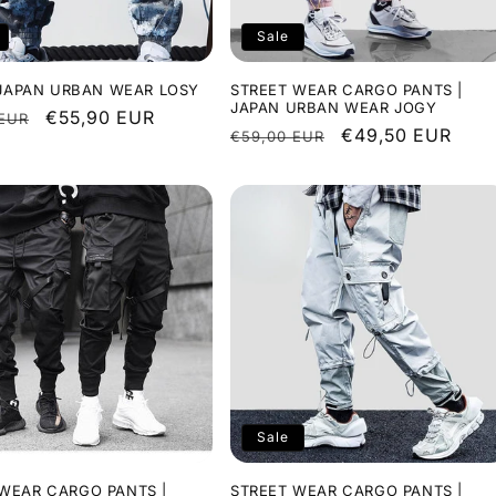
Sale
| JAPAN URBAN WEAR LOSY
STREET WEAR CARGO PANTS |
JAPAN URBAN WEAR JOGY
r
Sale
€55,90 EUR
 EUR
Regular
Sale
€49,50 EUR
€59,00 EUR
price
price
price
Sale
WEAR CARGO PANTS |
STREET WEAR CARGO PANTS |