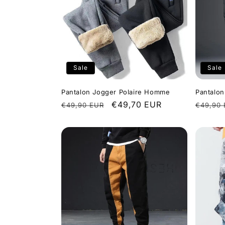
t
i
o
Sale
Sale
n
Pantalon Jogger Polaire Homme
Pantalon
Regular
Sale
€49,70 EUR
Regula
€49,90 EUR
€49,90
:
price
price
price