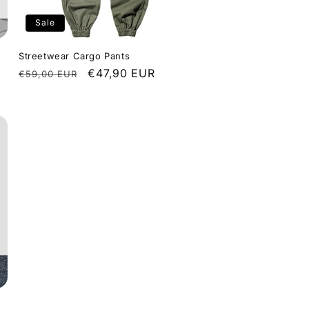
Sale
Streetwear Cargo Pants
Regular
Sale
€47,90 EUR
€59,00 EUR
price
price