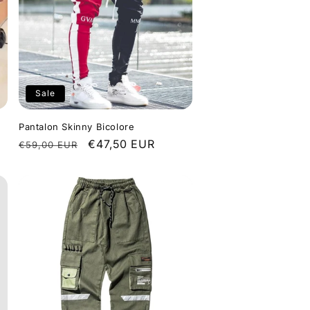
Sale
Pantalon Skinny Bicolore
Regular
Sale
€47,50 EUR
€59,00 EUR
price
price