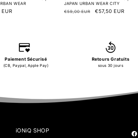
URBAN WEAR
JAPAN URBAN WEAR CITY
r
0 EUR
Regular
Sale
€57,50 EUR
€59,00 EUR
price
price
Paiement Sécurisé
Retours Gratuits
(CB, Paypal, Apple Pay)
sous 30 jours
iONiQ SHOP
Fa