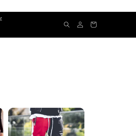
r
Log
Cart
in