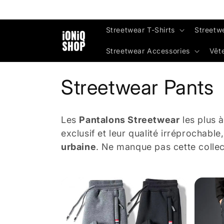
Skip to
content
Streetwear T-Shirts
Streetw
Streetwear Accessories
Vêt
C
Streetwear Pants
o
Les
Pantalons Streetwear
les plus 
l
exclusif et leur qualité irréprochabl
urbaine
. Ne manque pas cette collec
l
e
c