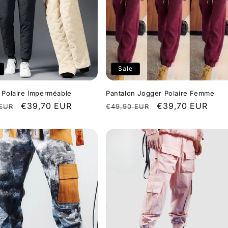
Sale
 Polaire Imperméable
Pantalon Jogger Polaire Femme
r
Sale
€39,70 EUR
Regular
Sale
€39,70 EUR
 EUR
€49,90 EUR
price
price
price