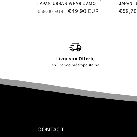
JAPAN URBAN WEAR CAMO
JAPAN 
Regular
Sale
€49,90 EUR
Regula
€59,7
€59,00 EUR
price
price
price
Livraison Offerte
en France métropolitaine
CONTACT