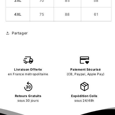
3XL
70
85
58
4XL
75
88
61
Partager
Livraison Offerte
Paiement Sécurisé
en France métropolitaine
(CB, Paypal, Apple Pay)
Retours Gratuits
Expédition Colis
sous 30 jours
sous 24/48h