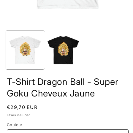
Open
O
media
m
1
2
in
i
modal
m
T-Shirt Dragon Ball - Super
Goku Cheveux Jaune
Regular
€29,70 EUR
price
Taxes included.
Couleur