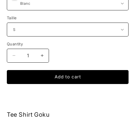
Taille
Quantity
Decrease
Increase
quantity
quantity
for
for
T-
T-
Add to cart
Shirt
Shirt
Dragon
Dragon
Ball
Ball
-
-
Super
Super
Tee Shirt Goku
Goku
Goku
Cheveux
Cheveux
Jaune
Jaune