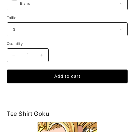
Taille
Quantity
Decrease
Increase
quantity
quantity
for
for
T-
T-
Add to cart
Shirt
Shirt
Dragon
Dragon
Ball
Ball
-
-
Goku
Goku
Tee Shirt Goku
Super
Super
Scouter
Scouter