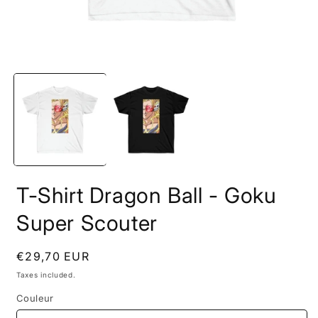
Open
O
media
m
1
2
in
i
modal
m
T-Shirt Dragon Ball - Goku
Super Scouter
Regular
€29,70 EUR
price
Taxes included.
Couleur