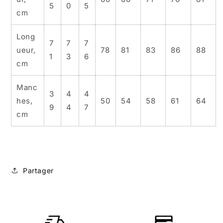
5
0
5
cm
Long
7
7
7
ueur,
78
81
83
86
88
1
3
6
cm
Manc
3
4
4
hes,
50
54
58
61
64
9
4
7
cm
Partager