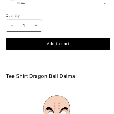
Quantity
Decrease
Increase
quantity
quantity
for
for
T-
T-
Add to cart
Shirt
Shirt
Dragon
Dragon
Ball
Ball
Daima
Daima
-
-
Tee Shirt Dragon Ball Daima
Krilin
Krilin
Family
Family