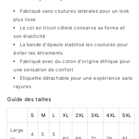
Fabriqué sans coutures latérales pour un look
plus lisse
Le col en tricot côtelé conserve sa forme et
son élasticité
La bande d'épaule stabilise les coutures pour
éviter les étirements
Fabriqué avec du coton d'origine éthique pour
une sensation de confort
Étiquette détachable pour une expérience sans
rayures
Guide des tailles
S
M
L
XL
2XL
3XL
4XL
5XL
Large
4
5
5
ur,
60
66
71
76
81