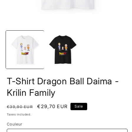
Open
O
media
m
1
2
in
i
modal
m
T-Shirt Dragon Ball Daima -
Krilin Family
Regular
Sale
€29,70 EUR
Sale
€39,90 EUR
price
price
Taxes included.
Couleur