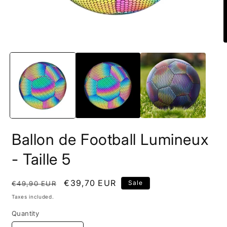
Open
O
media
m
1
2
in
i
modal
m
Ballon de Football Lumineux
- Taille 5
Regular
Sale
€39,70 EUR
Sale
€49,90 EUR
price
price
Taxes included.
Quantity