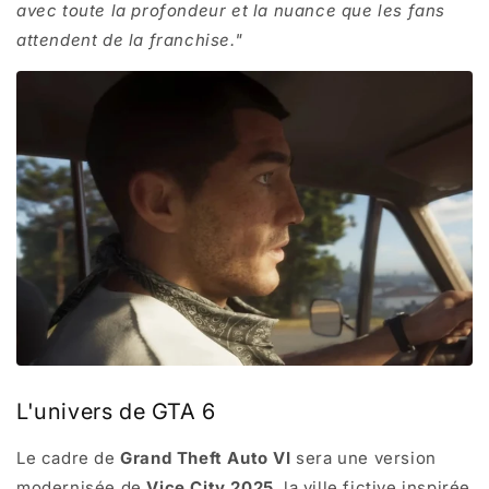
avec toute la profondeur et la nuance que les fans
attendent de la franchise."
L'univers de GTA 6
Le cadre de
Grand Theft Auto VI
sera une version
modernisée de
Vice City 2025
, la ville fictive inspirée